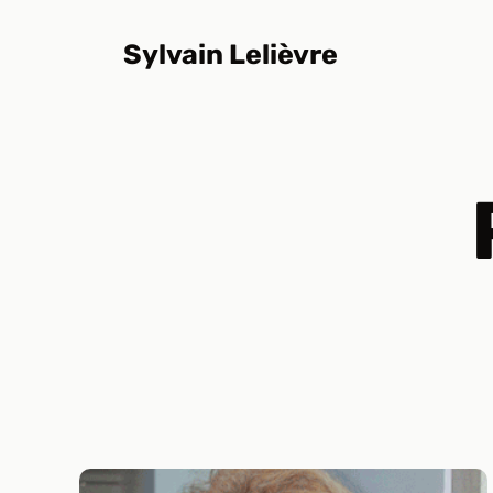
Aller
au
Sylvain Lelièvre
contenu