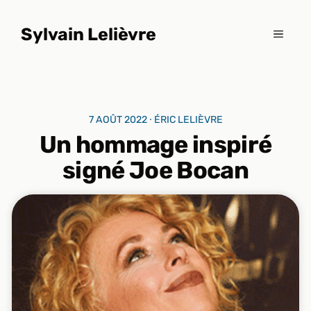
Aller
au
Sylvain Lelièvre
MENU
contenu
7 AOÛT 2022 ⸱ ÉRIC LELIÈVRE
Un hommage inspiré
signé Joe Bocan