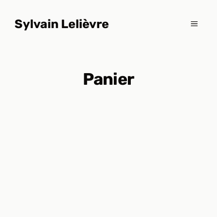
Aller
au
Sylvain Lelièvre
MENU
contenu
Panier