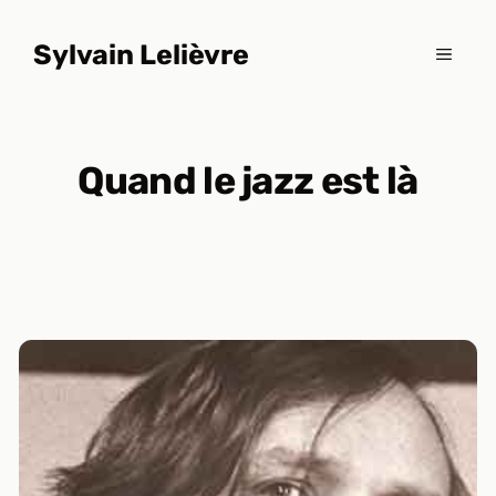
Aller
au
Sylvain Lelièvre
MENU
contenu
Quand le jazz est là