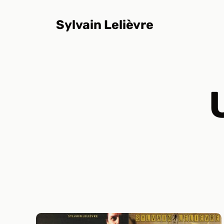
Aller
au
Sylvain Lelièvre
contenu