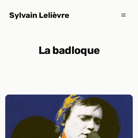
Aller
au
Sylvain Lelièvre
MENU
contenu
La badloque