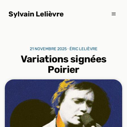
Aller
au
Sylvain Lelièvre
MENU
contenu
21 NOVEMBRE 2025 ⸱ ÉRIC LELIÈVRE
Variations signées
Poirier