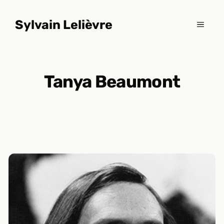
Aller
au
Sylvain Lelièvre
MENU
contenu
Tanya Beaumont