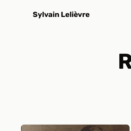
Aller
au
Sylvain Lelièvre
contenu
R