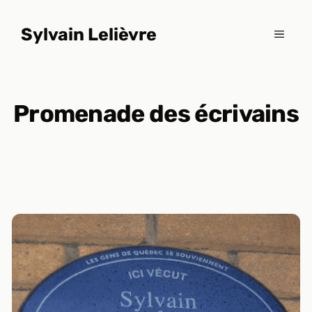
Aller
au
Sylvain Lelièvre
MENU
contenu
Promenade des écrivains