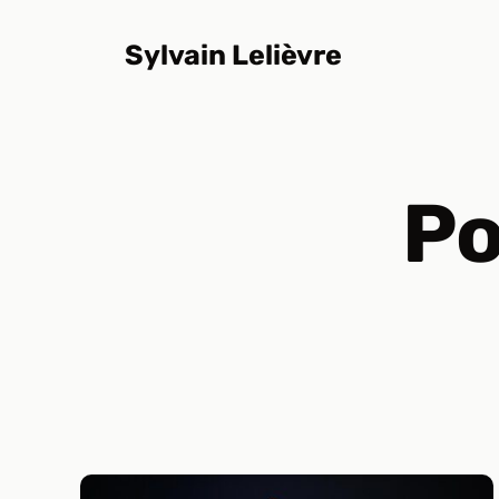
Aller
au
Sylvain Lelièvre
contenu
Po