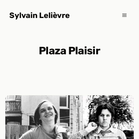
Aller
au
Sylvain Lelièvre
MENU
contenu
Plaza Plaisir