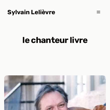
Aller
au
Sylvain Lelièvre
MENU
contenu
le chanteur livre