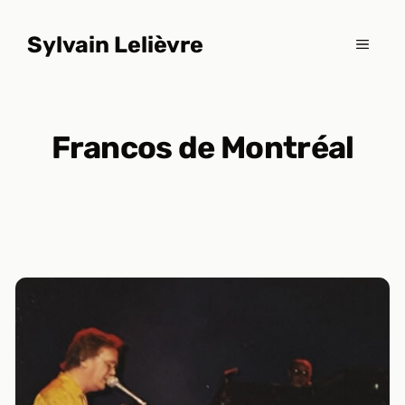
Aller
au
Sylvain Lelièvre
MENU
contenu
Francos de Montréal