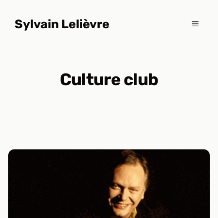
Aller
au
Sylvain Lelièvre
MENU
contenu
Culture club