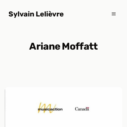
Aller
au
Sylvain Lelièvre
MENU
contenu
Ariane Moffatt