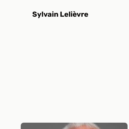
Aller
au
Sylvain Lelièvre
contenu