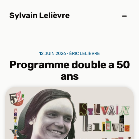
Aller
au
Sylvain Lelièvre
MENU
contenu
12 JUIN 2026 ⸱ ÉRIC LELIÈVRE
Programme double a 50
ans