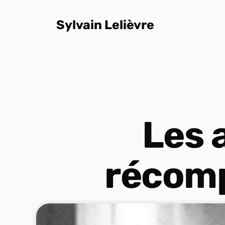
Aller
au
Sylvain Lelièvre
contenu
Les 
récomp