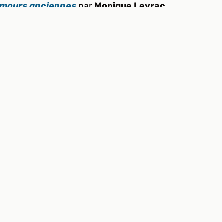
amours anciennes
par
Monique Leyrac
amours anciennes
par
Sylvain Lelièvre
en 1993
Bio
Musique
Créations
Vidéos
Nouvelles
Info
© 2026 Sylvain Lelièvre