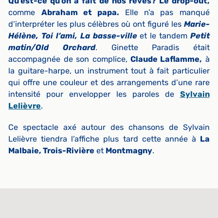
Qu’est-ce qu’on a fait de nos rêves? Le drop-out,
comme
Abraham et papa.
Elle n’a pas manqué
d’interpréter les plus célèbres où ont figuré les
Marie-
Hélène, Toi l’ami, La basse-ville
et le tandem
Petit
matin/Old Orchard
. Ginette Paradis était
accompagnée de son complice,
Claude Laflamme,
à
la guitare-harpe, un instrument tout à fait particulier
qui offre une couleur et des arrangements d’une rare
intensité pour envelopper les paroles de
Sylvain
Lelièvre
.
Ce spectacle axé autour des chansons de Sylvain
Lelièvre tiendra l’affiche plus tard cette année à
La
Malbaie, Trois-Rivière
et
Montmagny
.