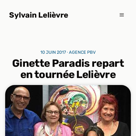
Aller
au
Sylvain Lelièvre
MENU
contenu
10 JUIN 2017 ⸱ AGENCE PBV
Ginette Paradis repart
en tournée Lelièvre