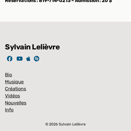
Réservations : 819-714-0213 – Admission : 20 $
Sylvain Lelièvre
Bio
Musique
Créations
Vidéos
Nouvelles
Info
Article ajouté au panier
© 2026 Sylvain Lelièvre
PAIEMENT
0 Produit -
0,00
$