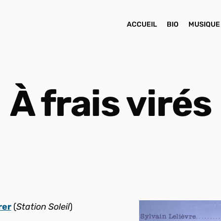
ACCUEIL
BIO
MUSIQUE
À frais virés
rer
(
Station Soleil
)