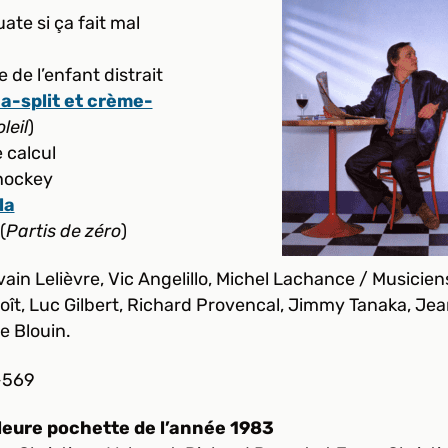
ate si ça fait mal
 de l’enfant distrait
a-split et crème-
leil
)
 calcul
 hockey
la
(
Partis de zéro
)
vain Lelièvre, Vic Angelillo, Michel Lachance / Musiciens 
ît, Luc Gilbert, Richard Provencal, Jimmy Tanaka, Jea
 Blouin.
-569
lleure pochette de l’année 1983