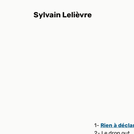
Aller
au
Sylvain Lelièvre
contenu
1-
Rien à décla
2- Le drop out