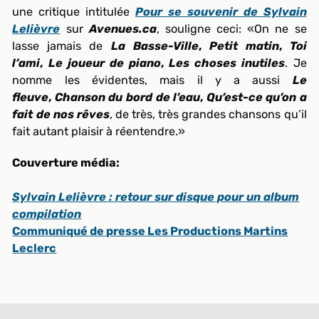
une critique intitulée
Pour se souvenir de Sylvain
Lelièvre
sur
Avenues.ca
, souligne ceci: «On ne se
lasse jamais de
La Basse-Ville
,
Petit matin
,
Toi
l’ami
,
Le joueur de piano
,
Les choses inutiles
. Je
nomme les évidentes, mais il y a aussi
Le
fleuve
,
Chanson du bord de l’eau
,
Qu’est-ce qu’on a
fait de nos rêves
, de très, très grandes chansons qu’il
fait autant plaisir à réentendre.»
Couverture média:
Sylvain Lelièvre : retour sur disque pour un album
compilation
Communiqué de presse Les Productions Martins
Leclerc